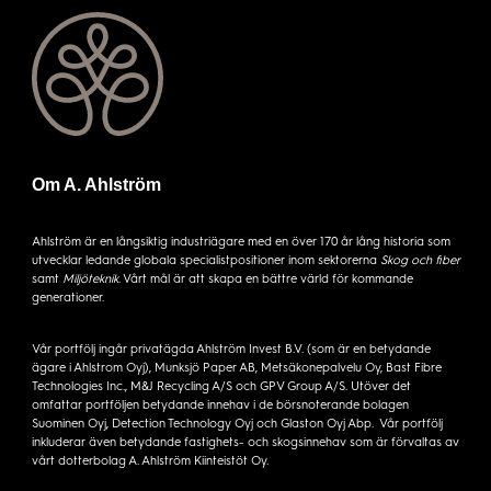
Om A. Ahlström
Ahlström är en långsiktig industriägare med en över 170 år lång historia som
utvecklar ledande globala specialistpositioner inom sektorerna
Skog och fiber
samt
Miljöteknik
. Vårt mål är att skapa en bättre värld för kommande
generationer.
Vår portfölj ingår privatägda Ahlström Invest B.V. (som är en betydande
ägare i Ahlstrom Oyj), Munksjö Paper AB, Metsäkonepalvelu Oy, Bast Fibre
Technologies Inc., M&J Recycling A/S och GPV Group A/S. Utöver det
omfattar portföljen betydande innehav i de börsnoterande bolagen
Suominen Oyj, Detection Technology Oyj och Glaston Oyj Abp. Vår portfölj
inkluderar även betydande fastighets- och skogsinnehav som är förvaltas av
vårt dotterbolag A. Ahlström Kiinteistöt Oy.