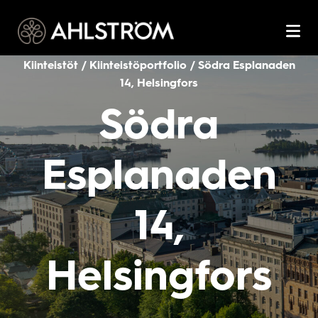
Kiinteistöt / Kiinteistöportfolio / Södra Esplanaden
14, Helsingfors
Södra
Esplanaden
14,
Helsingfors