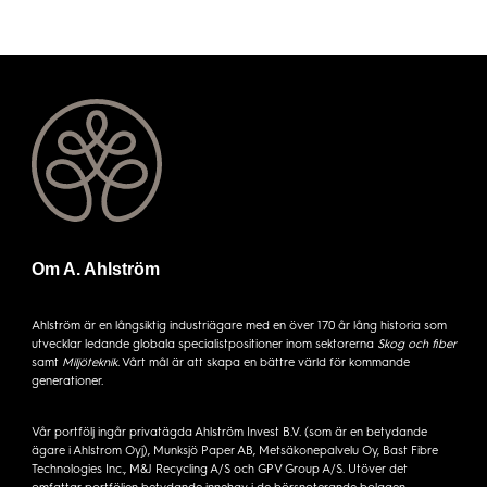
Om A. Ahlström
Ahlström är en långsiktig industriägare med en över 170 år lång historia som
utvecklar ledande globala specialistpositioner inom sektorerna
Skog och fiber
samt
Miljöteknik
. Vårt mål är att skapa en bättre värld för kommande
generationer.
Vår portfölj ingår privatägda Ahlström Invest B.V. (som är en betydande
ägare i Ahlstrom Oyj), Munksjö Paper AB, Metsäkonepalvelu Oy, Bast Fibre
Technologies Inc., M&J Recycling A/S och GPV Group A/S. Utöver det
omfattar portföljen betydande innehav i de börsnoterande bolagen