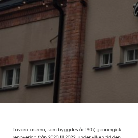
Tavara-asema, som byggdes år 1907, genomgick
renovering från 2020 till 2022, under vilken tid den