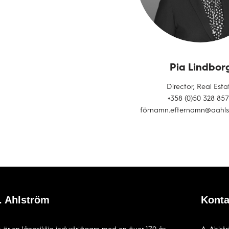
Pia Lindbor
Director, Real Esta
+358 (0)50 328 85
förnamn.efternamn@aahl
 Ahlström
Konta
 är en långsiktig industriägare med en över 170 år
A. Ahlst