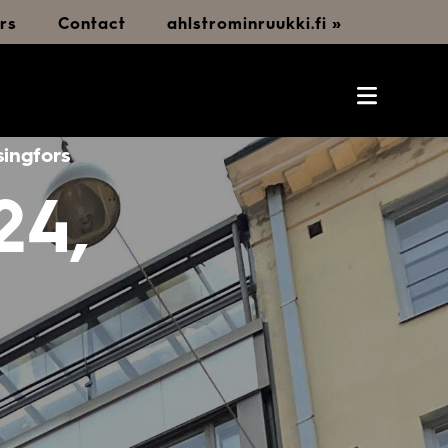
rs
Contact
ahlstrominruukki.fi »
singfors
24,