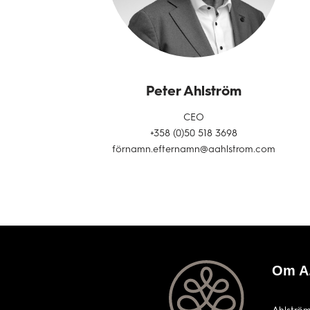
Peter Ahlström
CEO
+358 (0)50 518 3698
förnamn.efternamn@aahlstrom.com
Om A.
Ahlström