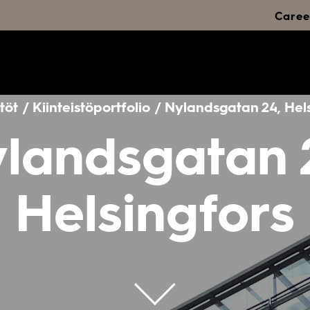
Caree
stöt / Kiinteistöportfolio / Nylandsgatan 24, Hel
landsgatan 
Helsingfors