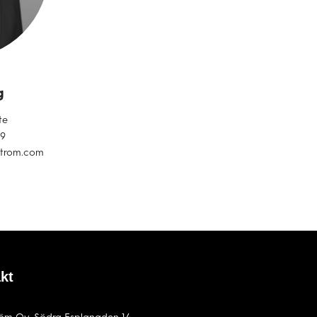
g
te
79
strom.com
kt
röm Oy, Södra Esplanaden 14,