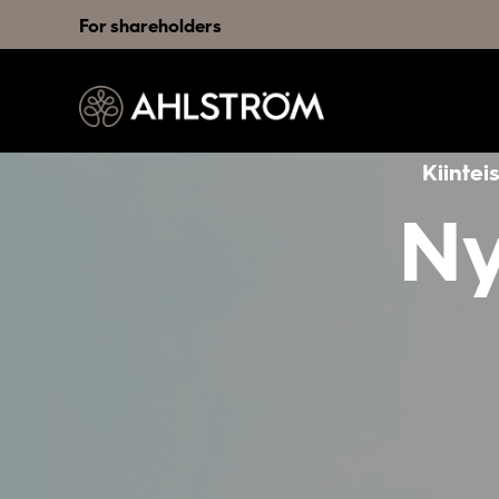
For shareholders
Kiintei
Ny